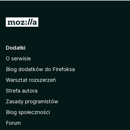
m
c
n
a
z
j
e
e
S
o
s
c
t
z
e
r
c
n
z
o
Dodatki
e
n
o
O serwisie
a
c
d
e
Blog dodatków do Firefoksa
n
o
Warsztat rozszerzeń
m
Strefa autora
o
w
Zasady programistów
a
Blog społeczności
M
o
Forum