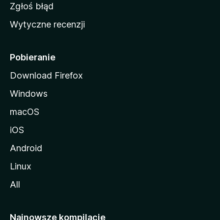
z
Zgłoś błąd
i
Wytyczne recenzji
l
l
i
Pobieranie
Download Firefox
Windows
macOS
iOS
Android
Linux
All
Najnowsze kompilacje