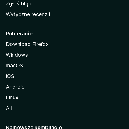
z
Zgłoś błąd
i
Wytyczne recenzji
l
l
i
Pobieranie
Download Firefox
Windows
macOS
iOS
Android
Linux
All
Najnowsze kompilacje