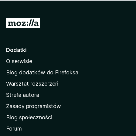
m
c
n
a
z
j
e
e
S
o
s
c
t
z
e
r
c
n
z
o
Dodatki
e
n
o
O serwisie
a
c
d
e
Blog dodatków do Firefoksa
n
o
Warsztat rozszerzeń
m
Strefa autora
o
w
Zasady programistów
a
Blog społeczności
M
o
Forum