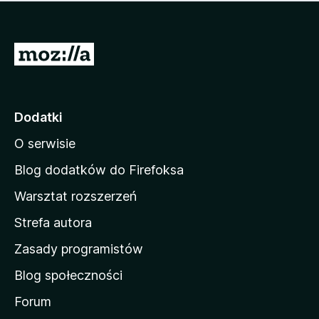
m
c
n
a
z
j
e
e
S
o
s
c
t
z
e
r
c
n
z
o
Dodatki
e
n
o
O serwisie
a
c
d
e
Blog dodatków do Firefoksa
n
o
Warsztat rozszerzeń
m
Strefa autora
o
w
Zasady programistów
a
Blog społeczności
M
o
Forum