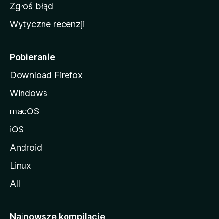
z
Zgłoś błąd
i
Wytyczne recenzji
l
l
i
Pobieranie
Download Firefox
Windows
macOS
iOS
Android
Linux
All
Najnowsze kompilacje