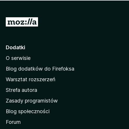
m
c
n
a
z
j
e
e
S
o
s
c
t
z
e
r
c
n
z
o
Dodatki
e
n
o
O serwisie
a
c
d
e
Blog dodatków do Firefoksa
n
o
Warsztat rozszerzeń
m
Strefa autora
o
w
Zasady programistów
a
Blog społeczności
M
o
Forum