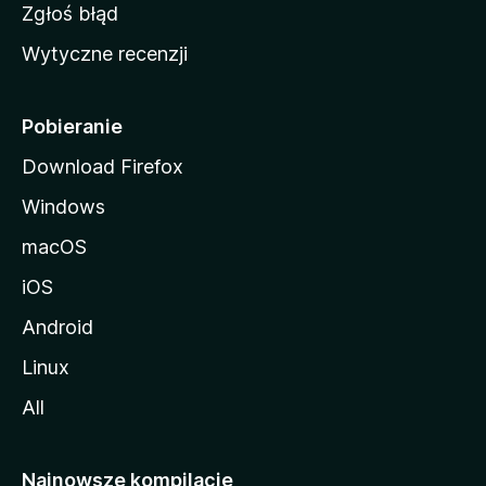
z
Zgłoś błąd
i
Wytyczne recenzji
l
l
i
Pobieranie
Download Firefox
Windows
macOS
iOS
Android
Linux
All
Najnowsze kompilacje