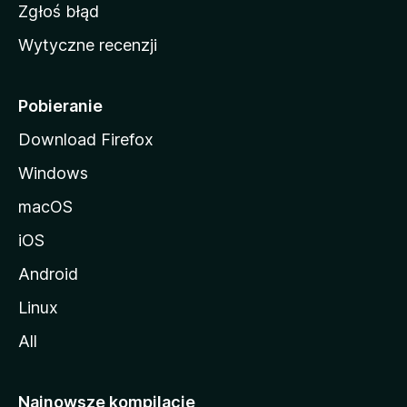
z
Zgłoś błąd
i
Wytyczne recenzji
l
l
i
Pobieranie
Download Firefox
Windows
macOS
iOS
Android
Linux
All
Najnowsze kompilacje