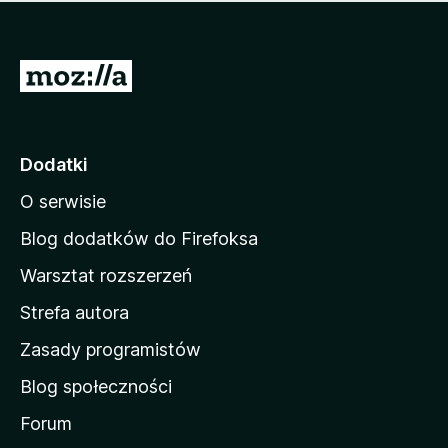
m
c
n
a
z
j
e
e
S
o
s
c
t
z
e
r
c
n
z
o
Dodatki
e
n
o
O serwisie
a
c
d
e
Blog dodatków do Firefoksa
n
o
Warsztat rozszerzeń
m
Strefa autora
o
w
Zasady programistów
a
Blog społeczności
M
o
Forum