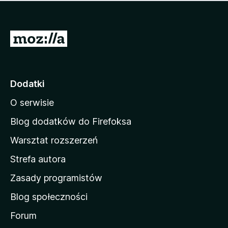
m
c
n
a
z
j
e
e
S
o
s
c
t
z
e
r
c
n
z
o
Dodatki
e
n
o
O serwisie
a
c
d
e
Blog dodatków do Firefoksa
n
o
Warsztat rozszerzeń
m
Strefa autora
o
w
Zasady programistów
a
Blog społeczności
M
o
Forum