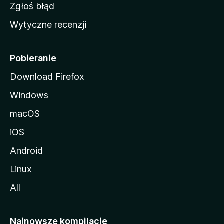
z
Zgłoś błąd
i
Wytyczne recenzji
l
l
i
Pobieranie
Download Firefox
Windows
macOS
iOS
Android
Linux
All
Najnowsze kompilacje