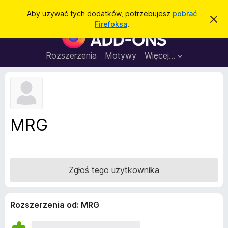
W
Zaloguj się
Aby używać tych dodatków, potrzebujesz
pobrać
Z
y
Firefoksa
.
a
D
s
m
o
k
z
n
d
Rozszerzenia
Motywy
Więcej…
u
i
a
j
k
t
t
a
o
k
p
j
o
i
w
d
i
MRG
a
o
d
p
o
m
r
i
z
e
Zgłoś tego użytkownika
n
e
i
g
e
l
Rozszerzenia od: MRG
ą
d