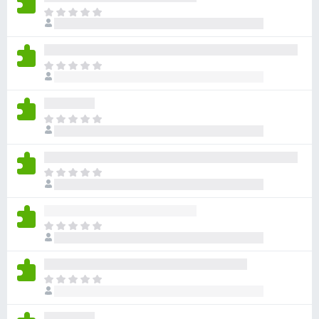
a
N
i
r
e
k
m
i
N
a
F
i
j
e
i
e
m
r
s
N
a
e
z
i
j
c
f
e
e
z
m
o
s
N
e
a
x
z
i
o
j
c
e
c
e
z
m
e
s
N
e
a
n
z
i
o
j
c
e
c
e
z
m
e
s
N
e
a
n
z
i
o
j
c
e
c
e