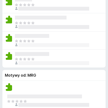
z
m
e
s
N
e
a
n
z
i
o
j
c
e
c
e
z
m
e
s
N
e
a
n
z
i
o
j
c
e
c
e
z
m
e
s
N
e
a
n
z
i
o
j
c
e
c
e
z
m
e
s
N
e
a
n
z
i
o
j
c
e
c
e
z
Motywy od: MRG
m
e
s
e
a
n
z
o
j
c
c
e
z
e
s
e
n
z
N
o
c
i
c