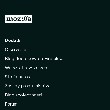
m
c
n
a
z
j
e
e
S
o
s
c
t
z
e
r
c
n
z
o
Dodatki
e
n
o
O serwisie
a
c
d
e
Blog dodatków do Firefoksa
n
o
Warsztat rozszerzeń
m
Strefa autora
o
w
Zasady programistów
a
Blog społeczności
M
o
Forum