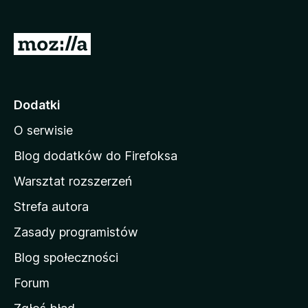
a
r
S
k
t
i
r
F
i
o
Dodatki
r
n
e
O serwisie
a
f
d
Blog dodatków do Firefoksa
o
o
x
Warsztat rozszerzeń
m
Strefa autora
o
w
Zasady programistów
a
Blog społeczności
M
o
Forum
z