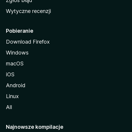
Zgłoś błąd
i
Wytyczne recenzji
l
l
i
Pobieranie
Download Firefox
Windows
macOS
iOS
Android
Linux
All
Najnowsze kompilacje