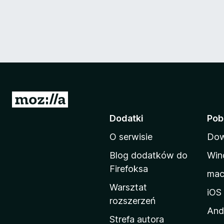
S
t
Dodatki
Pob
r
O serwisie
Dow
o
n
Blog dodatków do
Win
a
Firefoksa
ma
d
Warsztat
o
iOS
rozszerzeń
m
And
o
Strefa autora