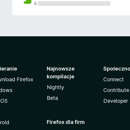
ieranie
Najnowsze
Społeczn
kompilacje
nload Firefox
Connect
Nightly
dows
Contribute
Beta
cOS
Developer
Firefox dla firm
roid