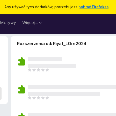
Aby używać tych dodatków, potrzebujesz
pobrać Firefoksa
.
Motywy
Więcej…
Rozszerzenia od: Riyat_LOre2024
N
i
e
m
a
j
N
e
i
s
e
z
m