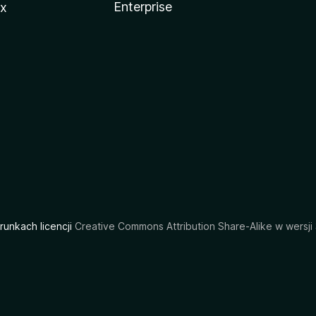
Enterprise
ux
arunkach licencji
Creative Commons Attribution Share-Alike w wersji 