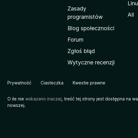
Lin
w
Zasady
a
All
programistów
M
Blog społeczności
o
z
Forum
i
Zgłoś błąd
l
Wytyczne recenzji
l
i
Prywatność
Ciasteczka
Kwestie prawne
O ile nie
wskazano inaczej
, treść tej strony jest dostępna na w
nowszej.