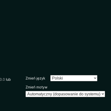
Zmień język
3.0
lub
Zmień motyw