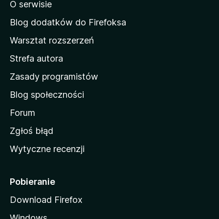
o
O serwisie
a
c
d
e
Blog dodatków do Firefoksa
n
o
Warsztat rozszerzeń
m
Strefa autora
o
w
Zasady programistów
a
Blog społeczności
M
o
Forum
z
Zgłoś błąd
i
Wytyczne recenzji
l
l
i
Pobieranie
Download Firefox
Windows