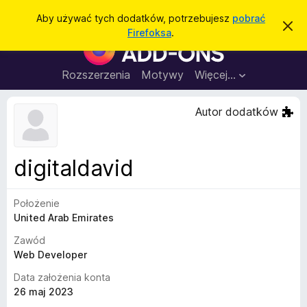
W
Zaloguj się
Aby używać tych dodatków, potrzebujesz
pobrać
Z
y
Firefoksa
.
a
D
s
m
o
k
z
n
d
Rozszerzenia
Motywy
Więcej…
u
i
a
j
k
t
t
Autor dodatków
a
o
k
p
j
o
i
w
d
i
digitaldavid
a
o
d
p
o
m
Położenie
r
i
United Arab Emirates
z
e
n
e
Zawód
i
g
Web Developer
e
l
Data założenia konta
ą
26 maj 2023
d