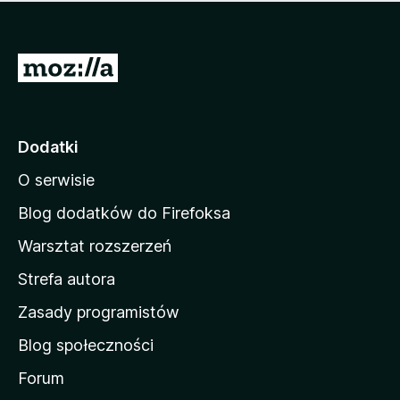
m
c
n
a
z
j
e
e
S
o
s
c
t
z
e
r
c
n
z
o
Dodatki
e
n
o
O serwisie
a
c
d
e
Blog dodatków do Firefoksa
n
o
Warsztat rozszerzeń
m
Strefa autora
o
w
Zasady programistów
a
Blog społeczności
M
o
Forum