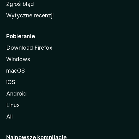
z
Zgłoś błąd
i
Wytyczne recenzji
l
l
i
Pobieranie
Download Firefox
Windows
macOS
iOS
Android
Linux
All
Najnowsze kompilacje