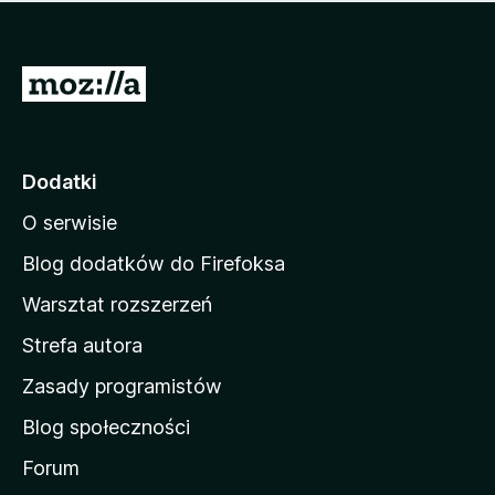
m
c
n
a
z
j
e
e
S
o
s
c
t
z
e
r
c
n
z
o
Dodatki
e
n
o
O serwisie
a
c
d
e
Blog dodatków do Firefoksa
n
o
Warsztat rozszerzeń
m
Strefa autora
o
w
Zasady programistów
a
Blog społeczności
M
o
Forum