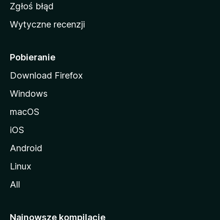
z
Zgłoś błąd
i
Wytyczne recenzji
l
l
i
Pobieranie
Download Firefox
Windows
macOS
iOS
Android
Linux
All
Najnowsze kompilacje