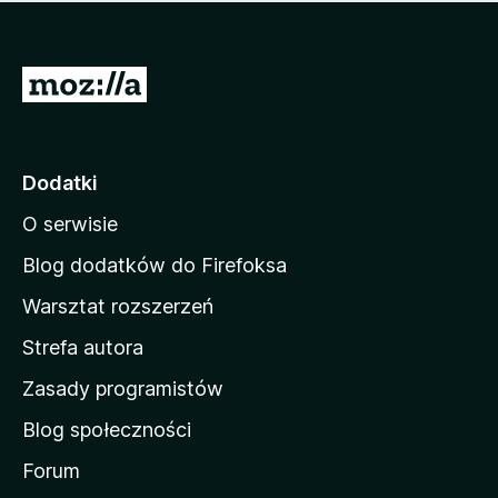
m
c
n
a
z
j
e
e
S
o
s
c
t
z
e
r
c
n
z
o
Dodatki
e
n
o
O serwisie
a
c
d
e
Blog dodatków do Firefoksa
n
o
Warsztat rozszerzeń
m
Strefa autora
o
w
Zasady programistów
a
Blog społeczności
M
o
Forum