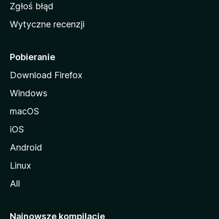
z
Zgłoś błąd
i
Wytyczne recenzji
l
l
i
Pobieranie
Download Firefox
Windows
macOS
iOS
Android
Linux
All
Najnowsze kompilacje