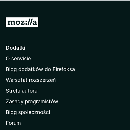
m
c
n
a
z
j
e
e
S
o
s
c
t
z
e
r
c
n
z
o
Dodatki
e
n
o
O serwisie
a
c
d
e
Blog dodatków do Firefoksa
n
o
Warsztat rozszerzeń
m
Strefa autora
o
w
Zasady programistów
a
Blog społeczności
M
o
Forum