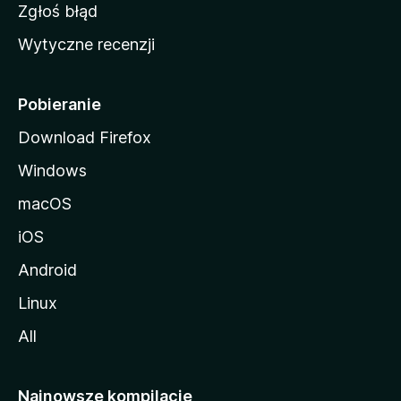
z
Zgłoś błąd
i
Wytyczne recenzji
l
l
i
Pobieranie
Download Firefox
Windows
macOS
iOS
Android
Linux
All
Najnowsze kompilacje