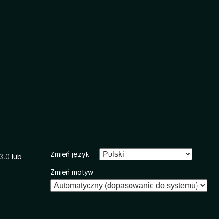
Zmień język
3.0
lub
Zmień motyw