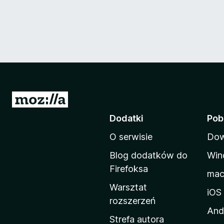
S
t
Dodatki
Pob
r
O serwisie
Dow
o
n
Blog dodatków do
Win
a
Firefoksa
ma
d
Warsztat
o
iOS
rozszerzeń
m
And
o
Strefa autora