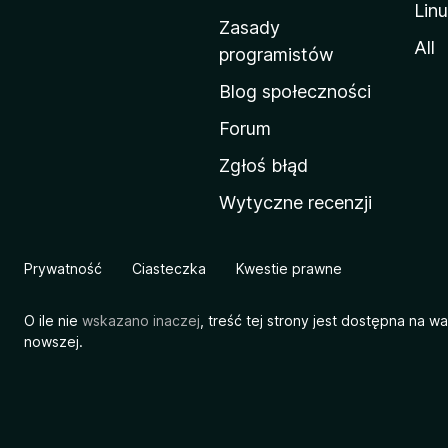
Lin
w
Zasady
a
All
programistów
M
Blog społeczności
o
z
Forum
i
Zgłoś błąd
l
Wytyczne recenzji
l
i
Prywatność
Ciasteczka
Kwestie prawne
O ile nie
wskazano inaczej
, treść tej strony jest dostępna na w
nowszej.