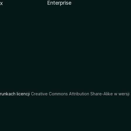
Enterprise
ux
arunkach licencji
Creative Commons Attribution Share-Alike w wersji 