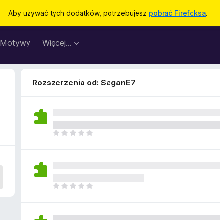
Aby używać tych dodatków, potrzebujesz
pobrać Firefoksa
.
Motywy
Więcej…
Rozszerzenia od: SaganE7
N
i
e
m
a
j
N
e
i
s
e
z
m