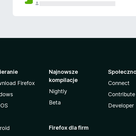
ieranie
Najnowsze
Społeczn
kompilacje
nload Firefox
Connect
Nightly
dows
Contribute
Beta
cOS
Developer
Firefox dla firm
roid