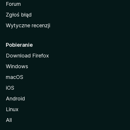
o
Forum
z
Zgłoś błąd
i
Wytyczne recenzji
l
l
i
Pobieranie
Download Firefox
Windows
macOS
iOS
Android
Linux
All