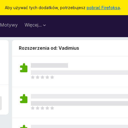
Aby używać tych dodatków, potrzebujesz
pobrać Firefoksa
.
Motywy
Więcej…
Rozszerzenia od: Vadimius
N
i
e
m
a
j
N
e
i
s
e
z
m