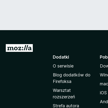
S
t
Dodatki
Pob
r
O serwisie
Dow
o
n
Blog dodatków do
Win
a
Firefoksa
ma
d
Warsztat
o
iOS
rozszerzeń
m
And
o
Strefa autora