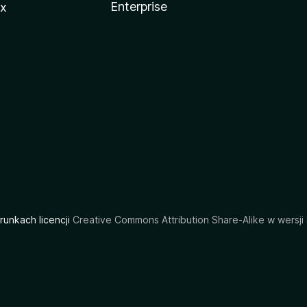
Enterprise
ux
arunkach licencji
Creative Commons Attribution Share-Alike w wersji 