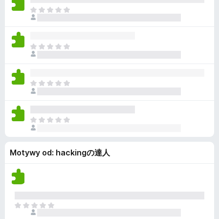
z
m
e
s
N
e
a
n
z
i
o
j
c
e
c
e
z
m
e
s
N
e
a
n
z
i
o
j
c
e
c
e
z
m
e
s
N
e
a
n
z
i
o
j
c
e
c
e
z
m
e
s
N
e
a
n
z
i
o
j
c
e
c
e
z
Motywy od: hackingの達人
m
e
s
e
a
n
z
o
j
c
c
e
z
e
s
e
n
z
N
o
c
i
c