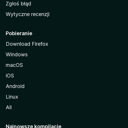
z
Zgłoś błąd
i
Wytyczne recenzji
l
l
i
Pobieranie
Download Firefox
Windows
macOS
iOS
Android
Linux
All
Najnowsze kompilacje