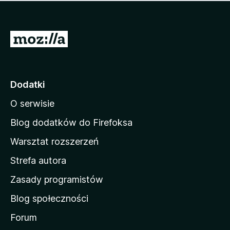
m
c
n
a
z
j
e
e
S
o
s
c
t
z
e
r
c
n
z
o
Dodatki
e
n
o
O serwisie
a
c
d
e
Blog dodatków do Firefoksa
n
o
Warsztat rozszerzeń
m
Strefa autora
o
w
Zasady programistów
a
Blog społeczności
M
o
Forum