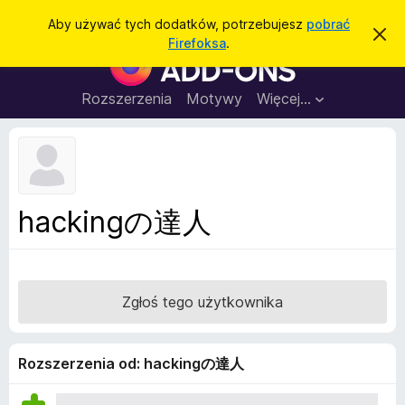
W
Zaloguj się
Aby używać tych dodatków, potrzebujesz
pobrać
Z
y
Firefoksa
.
a
D
s
m
o
k
z
n
d
Rozszerzenia
Motywy
Więcej…
u
i
a
j
k
t
t
a
o
k
p
j
o
i
w
d
i
hackingの達人
a
o
d
p
o
m
r
i
z
e
Zgłoś tego użytkownika
n
e
i
g
e
l
Rozszerzenia od: hackingの達人
ą
d