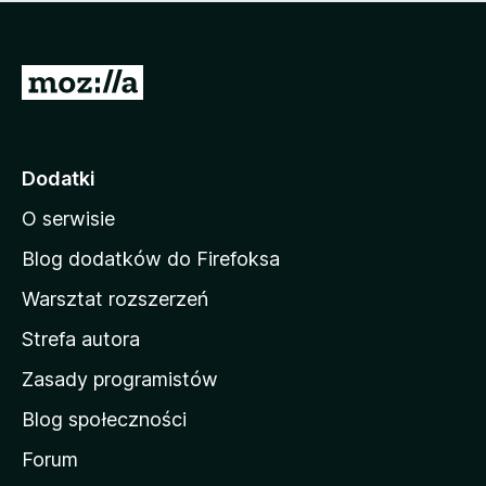
m
c
n
a
z
j
e
e
S
o
s
c
t
z
e
r
c
n
z
o
Dodatki
e
n
o
O serwisie
a
c
d
e
Blog dodatków do Firefoksa
n
o
Warsztat rozszerzeń
m
Strefa autora
o
w
Zasady programistów
a
Blog społeczności
M
o
Forum