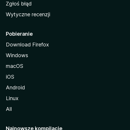
z
Zgłoś błąd
i
Wytyczne recenzji
l
l
i
Pobieranie
Download Firefox
Windows
macOS
iOS
Android
Linux
All
Najnowsze kompilacje