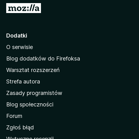
a
S
r
t
k
r
i
o
Dodatki
F
n
i
O serwisie
a
r
d
e
Blog dodatków do Firefoksa
f
o
Warsztat rozszerzeń
o
m
x
Strefa autora
o
w
Zasady programistów
a
Blog społeczności
M
o
Forum
z
Zgłoś błąd
i
Wytyczne recenzji