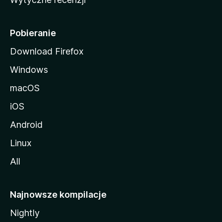
l
l
i
Pobieranie
Download Firefox
Windows
macOS
iOS
Android
Linux
All
Najnowsze kompilacje
Nightly