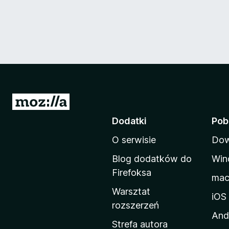
S
t
Dodatki
Pob
r
O serwisie
Dow
o
n
Blog dodatków do
Win
a
Firefoksa
ma
d
Warsztat
o
iOS
rozszerzeń
m
And
o
Strefa autora