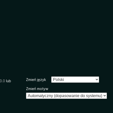
Zmień język
3.0
lub
Zmień motyw