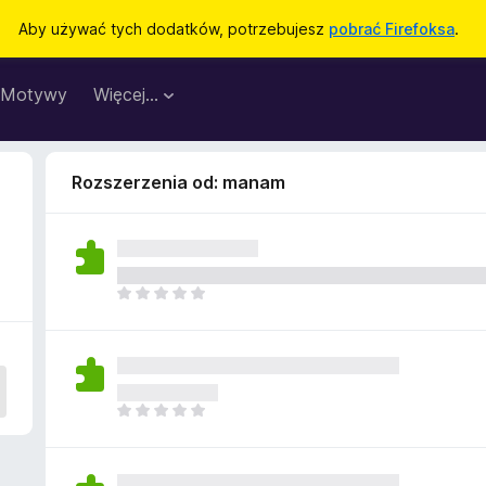
Aby używać tych dodatków, potrzebujesz
pobrać Firefoksa
.
Motywy
Więcej…
Rozszerzenia od: manam
N
i
e
m
a
j
N
e
i
s
e
z
m