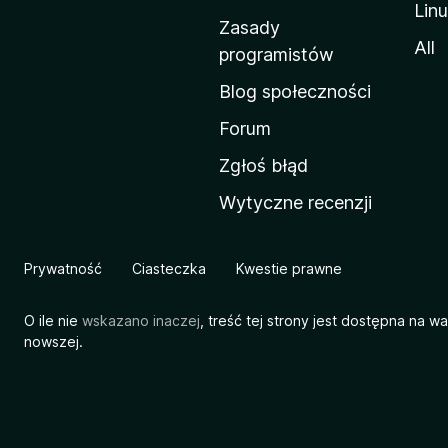
Lin
w
Zasady
a
All
programistów
M
Blog społeczności
o
z
Forum
i
Zgłoś błąd
l
Wytyczne recenzji
l
i
Prywatność
Ciasteczka
Kwestie prawne
O ile nie
wskazano inaczej
, treść tej strony jest dostępna na w
nowszej.