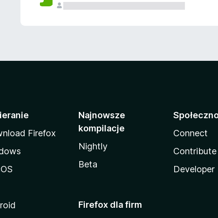
ieranie
Najnowsze
Społeczn
kompilacje
nload Firefox
Connect
Nightly
dows
Contribute
Beta
cOS
Developer
Firefox dla firm
roid