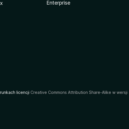
Enterprise
ux
arunkach licencji
Creative Commons Attribution Share-Alike w wersji 