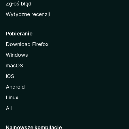
z
Zgłoś błąd
i
Wytyczne recenzji
l
l
i
Pobieranie
Download Firefox
Windows
macOS
iOS
Android
Linux
All
Najnowsze kompilacje