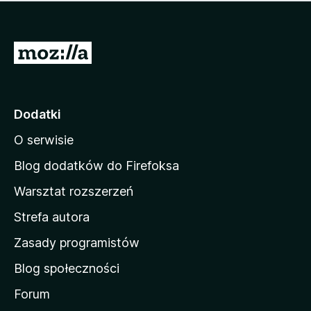
m
c
n
a
z
j
e
e
S
o
s
c
t
z
e
r
c
n
z
o
Dodatki
e
n
o
O serwisie
a
c
d
e
Blog dodatków do Firefoksa
n
o
Warsztat rozszerzeń
m
Strefa autora
o
w
Zasady programistów
a
Blog społeczności
M
o
Forum