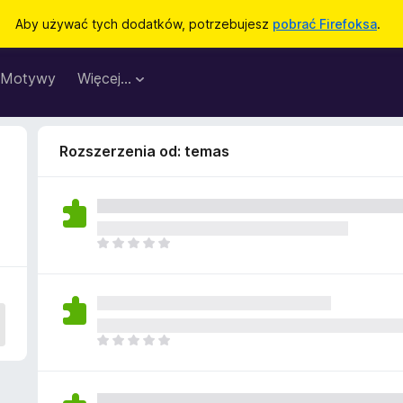
Aby używać tych dodatków, potrzebujesz
pobrać Firefoksa
.
Motywy
Więcej…
Rozszerzenia od: temas
N
i
e
m
a
j
N
e
i
s
e
z
m