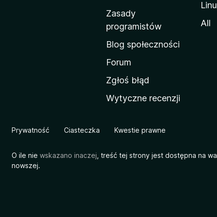
Lin
w
Zasady
a
All
programistów
M
Blog społeczności
o
z
Forum
i
Zgłoś błąd
l
Wytyczne recenzji
l
i
Prywatność
Ciasteczka
Kwestie prawne
O ile nie
wskazano inaczej
, treść tej strony jest dostępna na w
nowszej.