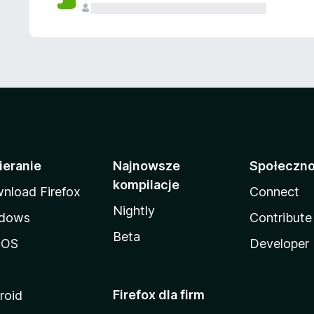
ieranie
Najnowsze
Społeczn
kompilacje
nload Firefox
Connect
Nightly
dows
Contribute
Beta
cOS
Developer
Firefox dla firm
roid