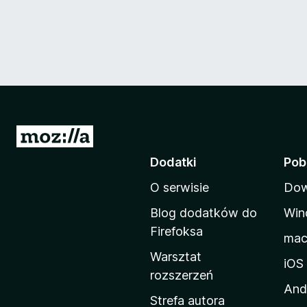
S
t
Dodatki
Pob
r
O serwisie
Dow
o
n
Blog dodatków do
Win
a
Firefoksa
ma
d
Warsztat
o
iOS
rozszerzeń
m
And
o
Strefa autora