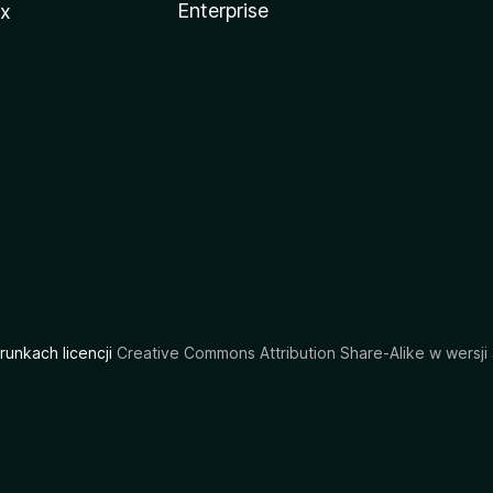
Enterprise
ux
arunkach licencji
Creative Commons Attribution Share-Alike w wersji 