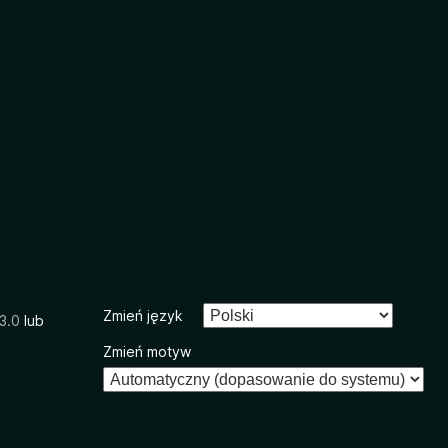
Zmień język
3.0
lub
Zmień motyw