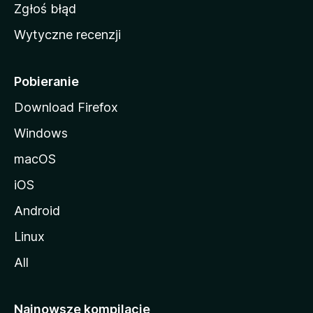
z
Zgłoś błąd
i
Wytyczne recenzji
l
l
i
Pobieranie
Download Firefox
Windows
macOS
iOS
Android
Linux
All
Najnowsze kompilacje