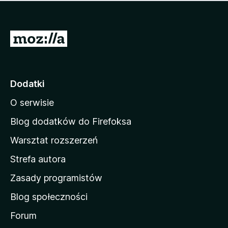
m
c
n
a
z
j
e
e
S
o
s
c
t
z
e
r
c
n
z
o
Dodatki
e
n
o
O serwisie
a
c
d
e
Blog dodatków do Firefoksa
n
o
Warsztat rozszerzeń
m
Strefa autora
o
w
Zasady programistów
a
Blog społeczności
M
o
Forum