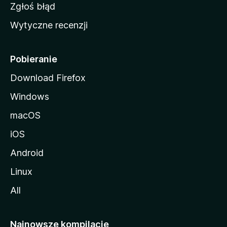
z
Zgłoś błąd
i
Wytyczne recenzji
l
l
i
Pobieranie
Download Firefox
Windows
macOS
iOS
Android
Linux
All
Najnowsze kompilacje