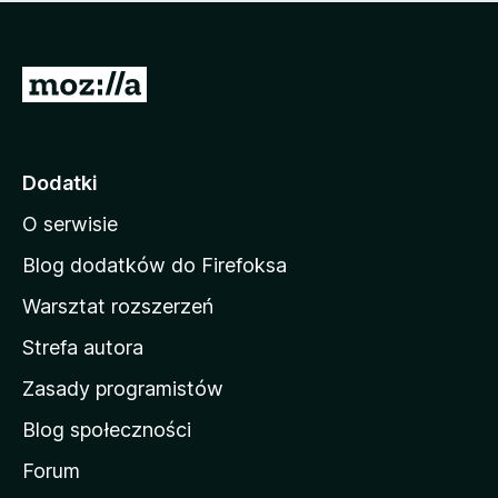
m
c
n
a
z
j
e
e
S
o
s
c
t
z
e
r
c
n
z
o
Dodatki
e
n
o
O serwisie
a
c
d
e
Blog dodatków do Firefoksa
n
o
Warsztat rozszerzeń
m
Strefa autora
o
w
Zasady programistów
a
Blog społeczności
M
o
Forum