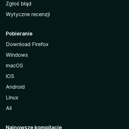
z
Zgłoś błąd
i
Wytyczne recenzji
l
l
i
Pobieranie
Download Firefox
Windows
macOS
iOS
Android
Linux
All
Najnowsze kompilacje