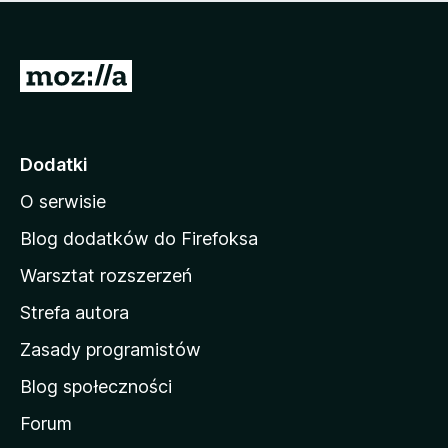
m
c
n
a
z
j
e
e
S
o
s
c
t
z
e
r
c
n
z
o
Dodatki
e
n
o
O serwisie
a
c
d
e
Blog dodatków do Firefoksa
n
o
Warsztat rozszerzeń
m
Strefa autora
o
w
Zasady programistów
a
Blog społeczności
M
o
Forum