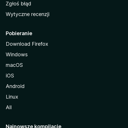
z
Zgłoś błąd
i
Wytyczne recenzji
l
l
i
Pobieranie
Download Firefox
Windows
macOS
iOS
Android
Linux
All
Najnowsze kompilacje