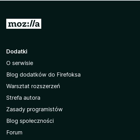
m
c
n
a
z
j
e
e
S
o
s
c
t
z
e
r
c
n
z
o
Dodatki
e
n
o
O serwisie
a
c
d
e
Blog dodatków do Firefoksa
n
o
Warsztat rozszerzeń
m
Strefa autora
o
w
Zasady programistów
a
Blog społeczności
M
o
Forum