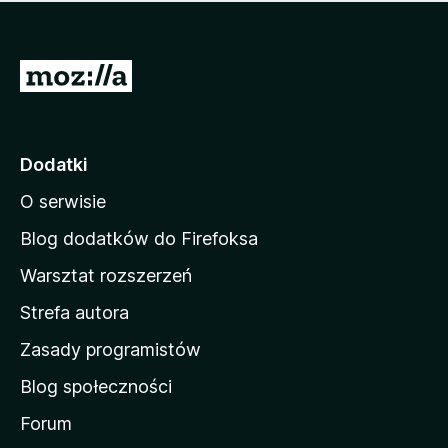
m
c
n
a
z
j
e
e
S
o
s
c
t
z
e
r
c
n
z
o
Dodatki
e
n
o
O serwisie
a
c
d
e
Blog dodatków do Firefoksa
n
o
Warsztat rozszerzeń
m
Strefa autora
o
w
Zasady programistów
a
Blog społeczności
M
o
Forum