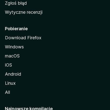
z
Zgłoś błąd
i
Wytyczne recenzji
l
l
i
Pobieranie
Download Firefox
Windows
macOS
iOS
Android
Linux
All
Najnowsze kompilacje