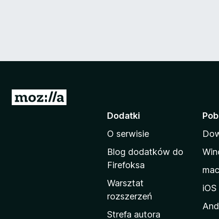
S
t
Dodatki
Pob
r
O serwisie
Dow
o
n
Blog dodatków do
Win
a
Firefoksa
ma
d
Warsztat
o
iOS
rozszerzeń
m
And
o
Strefa autora