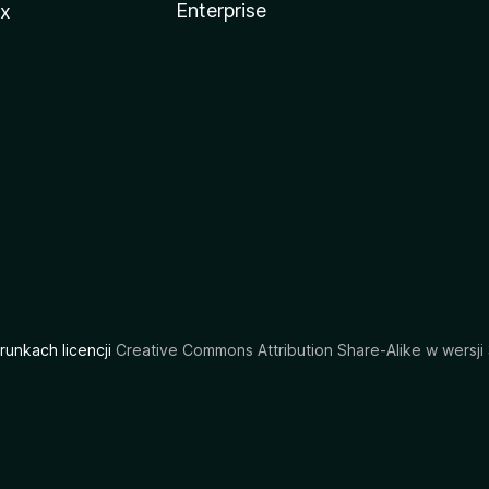
Enterprise
ux
arunkach licencji
Creative Commons Attribution Share-Alike w wersji 