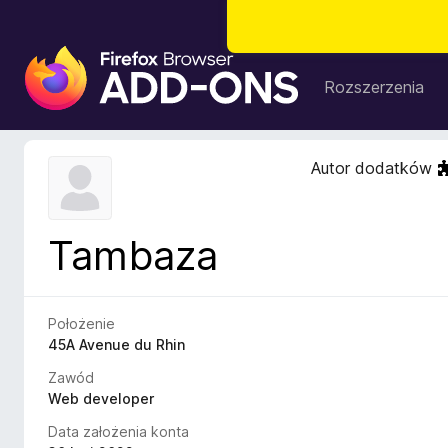
D
o
Rozszerzenia
d
a
t
Autor dodatków
k
i
d
Tambaza
o
p
r
z
Położenie
e
45A Avenue du Rhin
g
Zawód
l
Web developer
ą
Data założenia konta
d