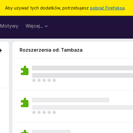
Aby używać tych dodatków, potrzebujesz
pobrać Firefoksa
.
Motywy
Więcej…
Rozszerzenia od: Tambaza
N
i
e
m
a
j
N
e
i
s
e
z
m