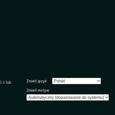
Zmień język
3.0
lub
Zmień motyw