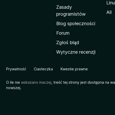
Lin
w
Zasady
a
All
programistów
M
Blog społeczności
o
z
Forum
i
Zgłoś błąd
l
Wytyczne recenzji
l
i
Prywatność
Ciasteczka
Kwestie prawne
O ile nie
wskazano inaczej
, treść tej strony jest dostępna na w
nowszej.