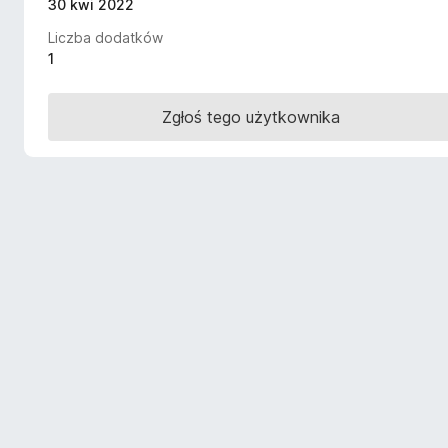
30 kwi 2022
a
Liczba dodatków
r
1
k
i
F
Zgłoś tego użytkownika
i
r
e
f
o
x