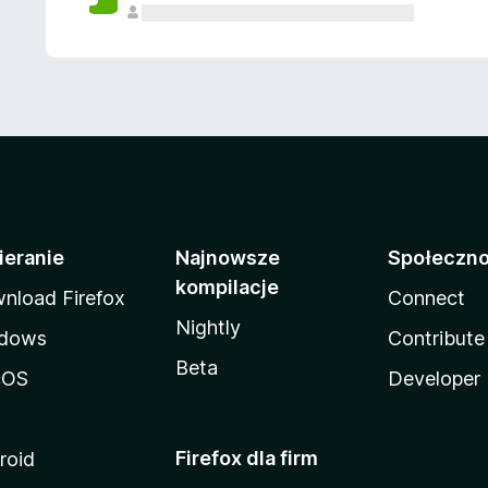
ieranie
Najnowsze
Społeczn
kompilacje
nload Firefox
Connect
Nightly
dows
Contribute
Beta
cOS
Developer
Firefox dla firm
roid