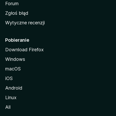
o
Forum
z
Zgłoś błąd
i
Wytyczne recenzji
l
l
i
Pobieranie
Download Firefox
Windows
macOS
iOS
Android
Linux
All