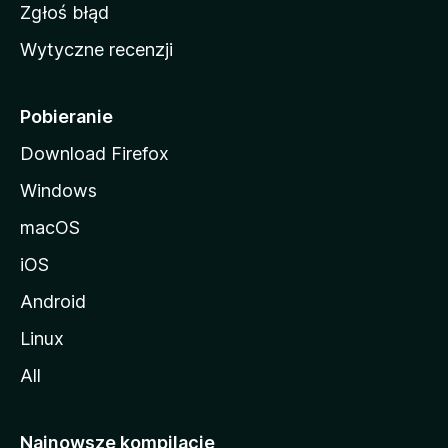
z
Zgłoś błąd
i
Wytyczne recenzji
l
l
i
Pobieranie
Download Firefox
Windows
macOS
iOS
Android
Linux
All
Najnowsze kompilacje