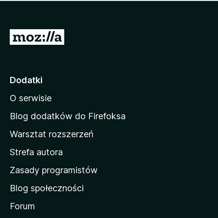
m
c
n
a
z
j
e
e
S
o
s
c
t
z
e
r
c
n
z
o
Dodatki
e
n
o
O serwisie
a
c
d
e
Blog dodatków do Firefoksa
n
o
Warsztat rozszerzeń
m
Strefa autora
o
w
Zasady programistów
a
Blog społeczności
M
o
Forum