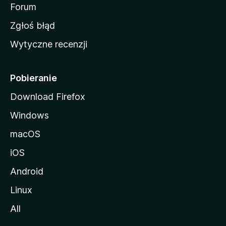
o
Forum
z
Zgłoś błąd
i
Wytyczne recenzji
l
l
i
Pobieranie
Download Firefox
Windows
macOS
iOS
Android
Linux
All