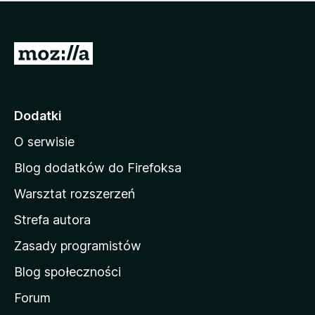
m
c
n
a
z
j
e
e
S
o
s
c
t
z
e
r
c
n
z
o
Dodatki
e
n
o
O serwisie
a
c
d
e
Blog dodatków do Firefoksa
n
o
Warsztat rozszerzeń
m
Strefa autora
o
w
Zasady programistów
a
Blog społeczności
M
o
Forum