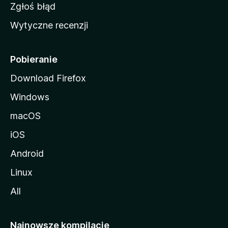
z
Zgłoś błąd
i
Wytyczne recenzji
l
l
i
Pobieranie
Download Firefox
Windows
macOS
iOS
Android
Linux
All
Najnowsze kompilacje