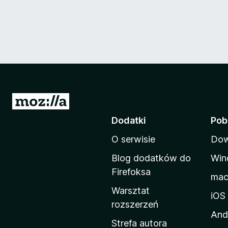
S
t
Dodatki
Pob
r
O serwisie
Dow
o
n
Blog dodatków do
Win
a
Firefoksa
ma
d
Warsztat
o
iOS
rozszerzeń
m
And
o
Strefa autora