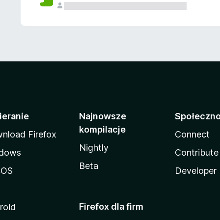
ieranie
Najnowsze
Społeczn
kompilacje
nload Firefox
Connect
Nightly
dows
Contribute
Beta
cOS
Developer
Firefox dla firm
roid