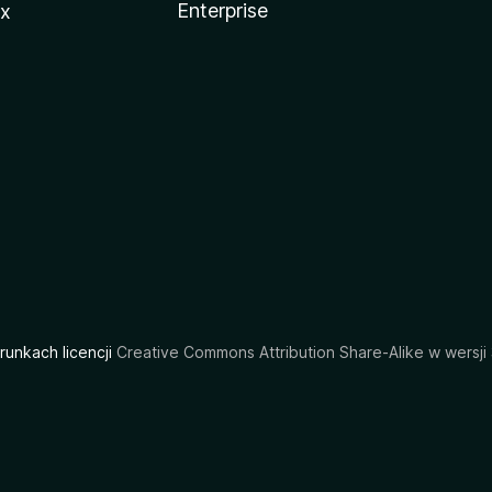
Enterprise
ux
arunkach licencji
Creative Commons Attribution Share-Alike w wersji 