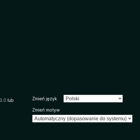
Zmień język
3.0
lub
Zmień motyw