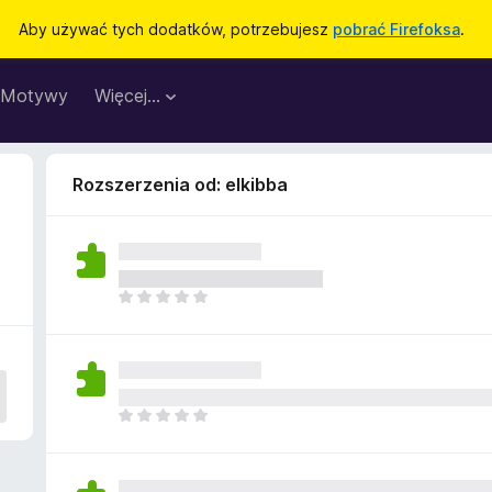
Aby używać tych dodatków, potrzebujesz
pobrać Firefoksa
.
Motywy
Więcej…
Rozszerzenia od: elkibba
N
i
e
m
a
j
N
e
i
s
e
z
m