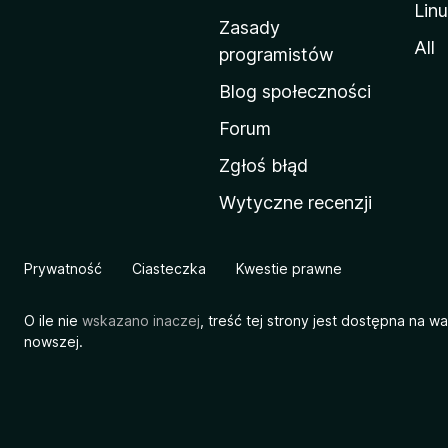
Lin
w
Zasady
a
All
programistów
M
Blog społeczności
o
z
Forum
i
Zgłoś błąd
l
Wytyczne recenzji
l
i
Prywatność
Ciasteczka
Kwestie prawne
O ile nie
wskazano inaczej
, treść tej strony jest dostępna na w
nowszej.