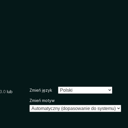
Zmień język
3.0
lub
Zmień motyw