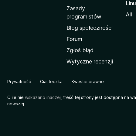
Lin
w
Zasady
a
All
programistów
M
Blog społeczności
o
z
Forum
i
Zgłoś błąd
l
Wytyczne recenzji
l
i
Prywatność
Ciasteczka
Kwestie prawne
O ile nie
wskazano inaczej
, treść tej strony jest dostępna na w
nowszej.