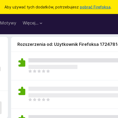
Aby używać tych dodatków, potrzebujesz
pobrać Firefoksa
.
Motywy
Więcej…
Rozszerzenia od: Użytkownik Firefoksa 1724781
a
N
i
e
m
a
j
N
e
i
s
e
z
m