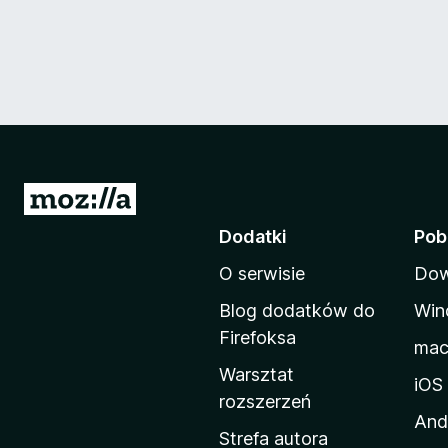
S
t
Dodatki
Pob
r
O serwisie
Dow
o
n
Blog dodatków do
Win
a
Firefoksa
ma
d
Warsztat
o
iOS
rozszerzeń
m
And
o
Strefa autora