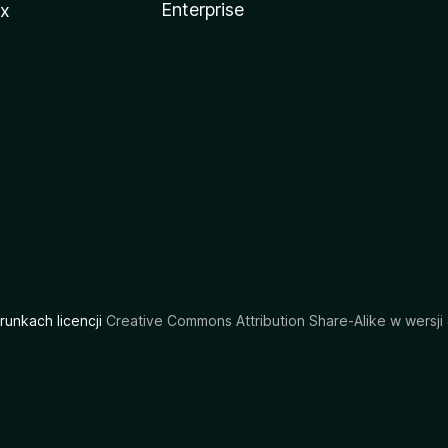
Enterprise
ux
arunkach licencji
Creative Commons Attribution Share-Alike w wersji 