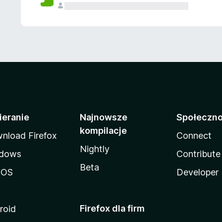
ieranie
Najnowsze
Społeczn
kompilacje
nload Firefox
Connect
Nightly
dows
Contribute
Beta
cOS
Developer
Firefox dla firm
roid