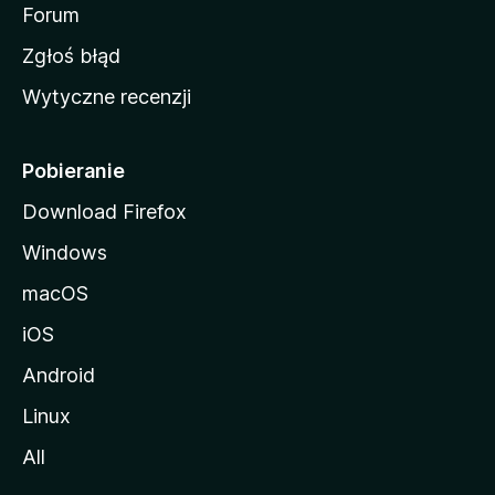
o
Forum
z
Zgłoś błąd
i
Wytyczne recenzji
l
l
i
Pobieranie
Download Firefox
Windows
macOS
iOS
Android
Linux
All