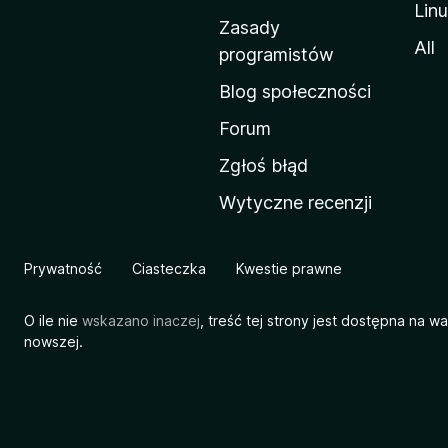
Lin
w
Zasady
a
All
programistów
M
Blog społeczności
o
z
Forum
i
Zgłoś błąd
l
Wytyczne recenzji
l
i
Prywatność
Ciasteczka
Kwestie prawne
O ile nie
wskazano inaczej
, treść tej strony jest dostępna na w
nowszej.