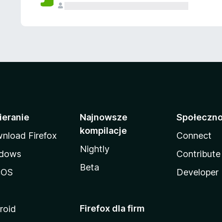
ieranie
Najnowsze
Społeczn
kompilacje
nload Firefox
Connect
Nightly
dows
Contribute
Beta
cOS
Developer
Firefox dla firm
roid