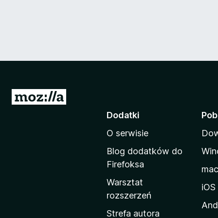
S
t
Dodatki
Pob
r
O serwisie
Dow
o
n
Blog dodatków do
Win
a
Firefoksa
ma
d
Warsztat
o
iOS
rozszerzeń
m
And
o
Strefa autora