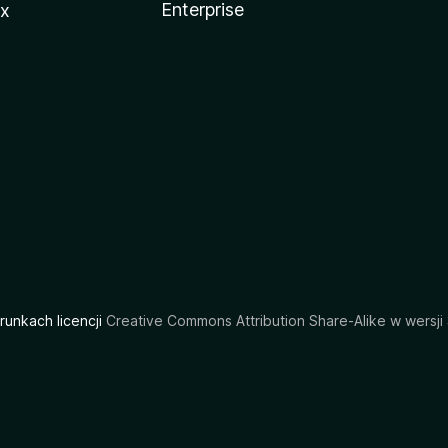
Enterprise
ux
arunkach licencji
Creative Commons Attribution Share-Alike w wersji 