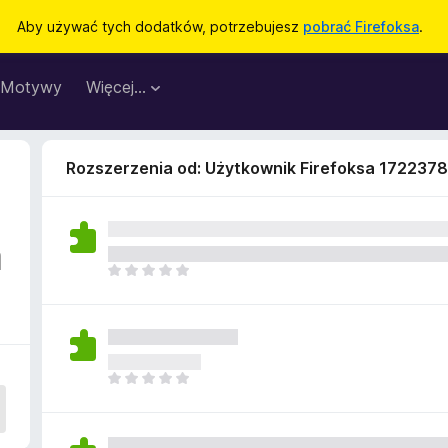
Aby używać tych dodatków, potrzebujesz
pobrać Firefoksa
.
Motywy
Więcej…
Rozszerzenia od: Użytkownik Firefoksa 172237
a
N
i
e
m
a
j
N
e
i
s
e
z
m