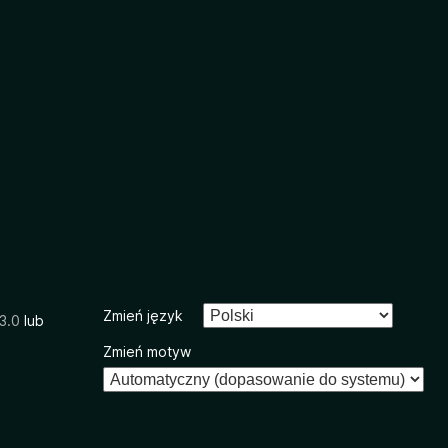
Zmień język
3.0
lub
Zmień motyw