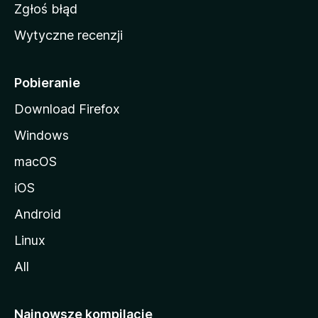
z
Zgłoś błąd
i
Wytyczne recenzji
l
l
i
Pobieranie
Download Firefox
Windows
macOS
iOS
Android
Linux
All
Najnowsze kompilacje