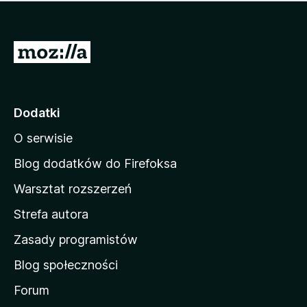
m
c
n
a
z
j
e
e
S
o
s
c
t
z
e
r
c
n
z
o
Dodatki
e
n
o
O serwisie
a
c
d
e
Blog dodatków do Firefoksa
n
o
Warsztat rozszerzeń
m
Strefa autora
o
w
Zasady programistów
a
Blog społeczności
M
o
Forum