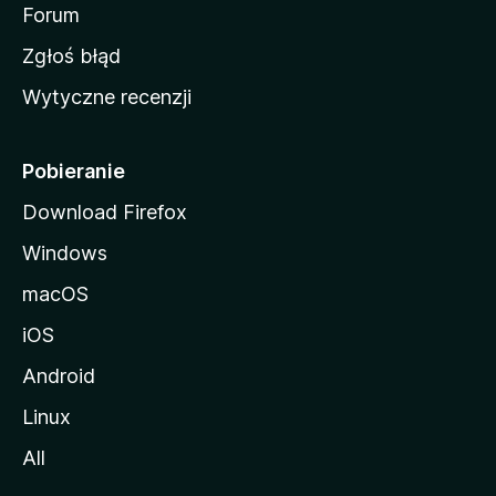
o
Forum
z
Zgłoś błąd
i
Wytyczne recenzji
l
l
i
Pobieranie
Download Firefox
Windows
macOS
iOS
Android
Linux
All