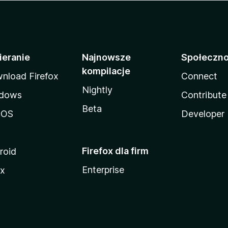
ieranie
Najnowsze
Społeczn
kompilacje
nload Firefox
Connect
Nightly
dows
Contribute
Beta
cOS
Developer
Firefox dla firm
roid
Enterprise
ux