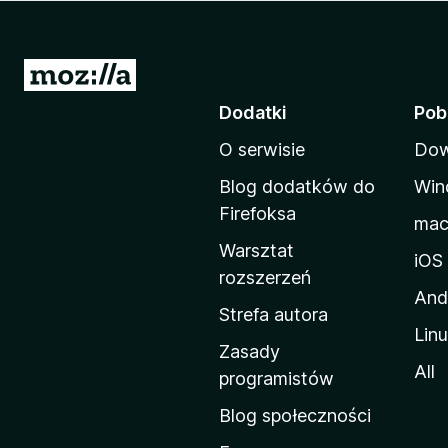
a
r
k
S
i
t
Dodatki
Pob
F
r
i
O serwisie
Dow
o
r
n
e
Blog dodatków do
Win
a
f
Firefoksa
ma
o
d
Warsztat
x
o
iOS
rozszerzeń
m
And
o
Strefa autora
Lin
w
Zasady
a
All
programistów
M
Blog społeczności
o