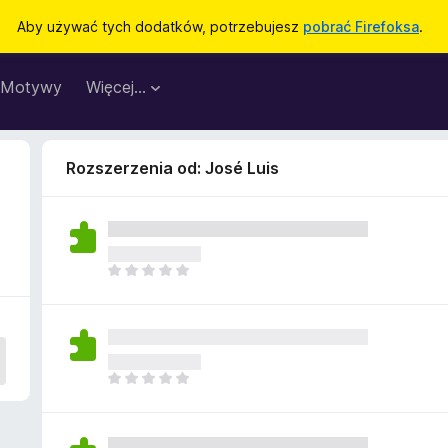
Aby używać tych dodatków, potrzebujesz
pobrać Firefoksa
.
Motywy
Więcej…
Rozszerzenia od: José Luis
N
i
e
m
a
j
N
e
i
s
e
z
m