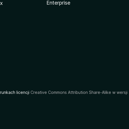
Enterprise
ux
arunkach licencji
Creative Commons Attribution Share-Alike w wersji 