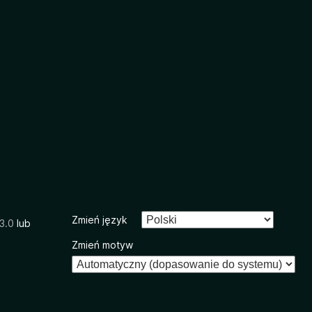
Zmień język
3.0
lub
Zmień motyw