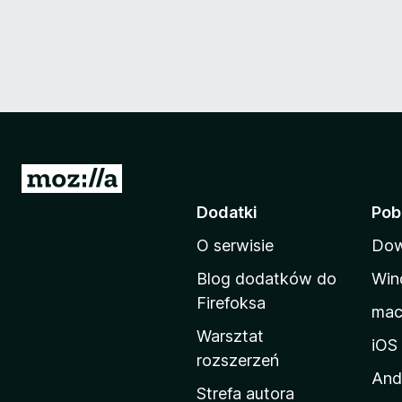
S
t
Dodatki
Pob
r
O serwisie
Dow
o
n
Blog dodatków do
Win
a
Firefoksa
ma
d
Warsztat
o
iOS
rozszerzeń
m
And
o
Strefa autora