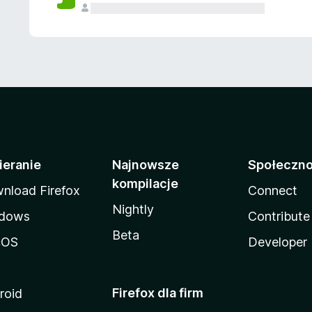
ieranie
Najnowsze
Społeczn
kompilacje
nload Firefox
Connect
Nightly
dows
Contribute
Beta
cOS
Developer
Firefox dla firm
roid