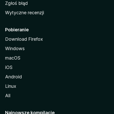
z
Zgłoś błąd
i
Wytyczne recenzji
l
l
i
Pobieranie
Download Firefox
Windows
macOS
iOS
Android
Linux
All
Najnowsze kompilacje