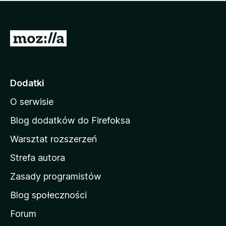
m
c
n
a
z
j
e
e
S
o
s
c
t
z
e
r
c
n
z
o
Dodatki
e
n
o
O serwisie
a
c
d
e
Blog dodatków do Firefoksa
n
o
Warsztat rozszerzeń
m
Strefa autora
o
w
Zasady programistów
a
Blog społeczności
M
o
Forum