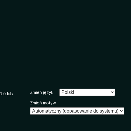
Zmień język
3.0
lub
Zmień motyw