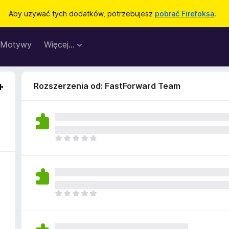
Aby używać tych dodatków, potrzebujesz
pobrać Firefoksa
.
Motywy
Więcej…
Rozszerzenia od: FastForward Team
N
i
e
m
a
j
N
e
i
s
e
z
m