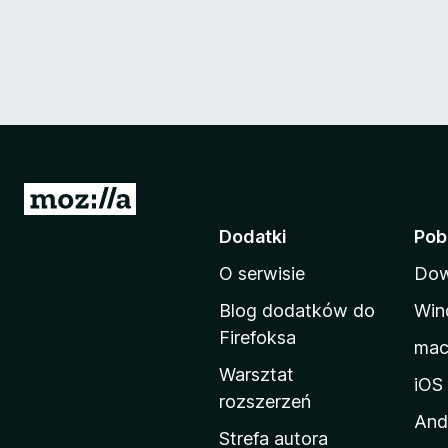
S
t
Dodatki
Pob
r
O serwisie
Dow
o
n
Blog dodatków do
Win
a
Firefoksa
ma
d
Warsztat
o
iOS
rozszerzeń
m
And
o
Strefa autora