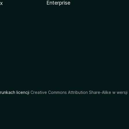
Enterprise
ux
arunkach licencji
Creative Commons Attribution Share-Alike w wersji 