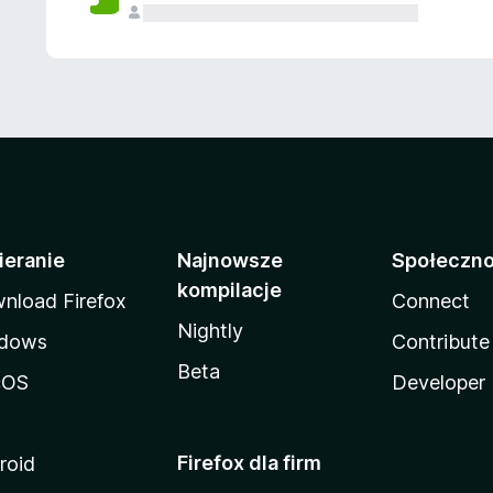
ieranie
Najnowsze
Społeczn
kompilacje
nload Firefox
Connect
Nightly
dows
Contribute
Beta
cOS
Developer
Firefox dla firm
roid