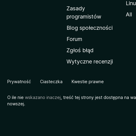
Lin
w
Zasady
a
All
programistów
M
Blog społeczności
o
z
Forum
i
Zgłoś błąd
l
Wytyczne recenzji
l
i
Prywatność
Ciasteczka
Kwestie prawne
O ile nie
wskazano inaczej
, treść tej strony jest dostępna na w
nowszej.