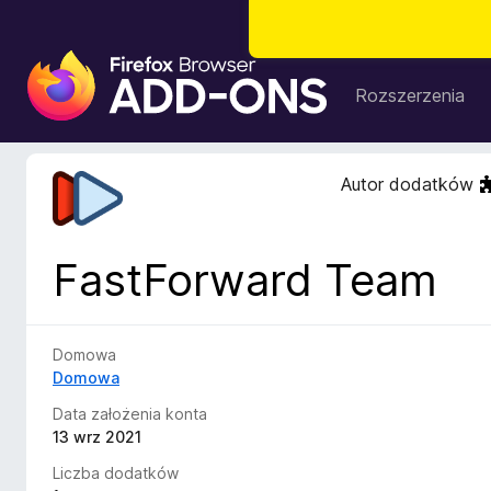
D
o
Rozszerzenia
d
a
t
Autor dodatków
k
i
d
FastForward Team
o
p
r
z
Domowa
e
Domowa
g
Data założenia konta
l
13 wrz 2021
ą
Liczba dodatków
d