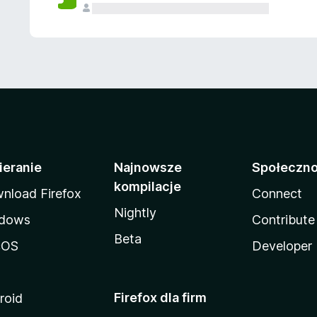
ieranie
Najnowsze
Społeczn
kompilacje
nload Firefox
Connect
Nightly
dows
Contribute
Beta
cOS
Developer
Firefox dla firm
roid