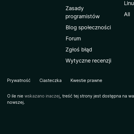
Lin
w
Zasady
a
All
programistów
M
Blog społeczności
o
z
Forum
i
Zgłoś błąd
l
Wytyczne recenzji
l
i
Prywatność
Ciasteczka
Kwestie prawne
O ile nie
wskazano inaczej
, treść tej strony jest dostępna na w
nowszej.