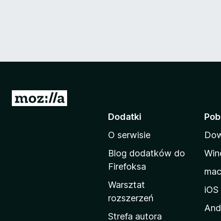
S
t
Dodatki
Pob
r
O serwisie
Dow
o
n
Blog dodatków do
Win
a
Firefoksa
ma
d
Warsztat
o
iOS
rozszerzeń
m
And
o
Strefa autora