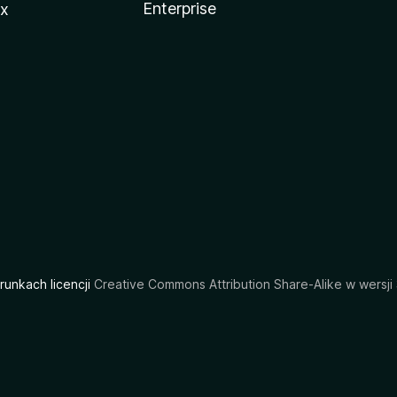
Enterprise
ux
arunkach licencji
Creative Commons Attribution Share-Alike w wersji 