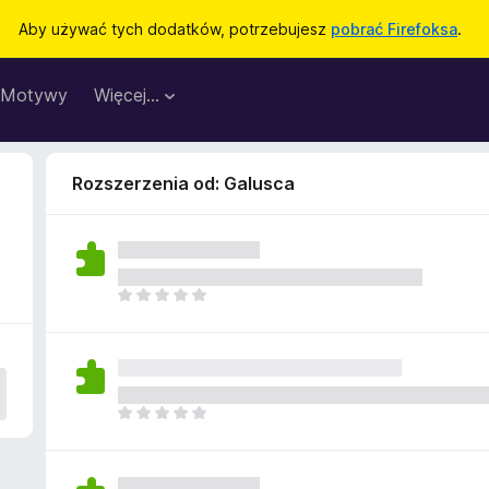
Aby używać tych dodatków, potrzebujesz
pobrać Firefoksa
.
Motywy
Więcej…
Rozszerzenia od: Galusca
N
i
e
m
a
j
N
e
i
s
e
z
m