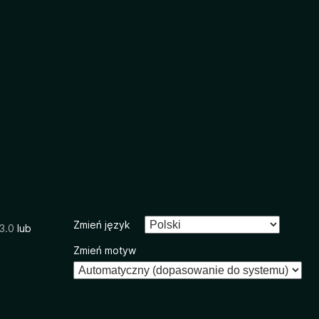
Zmień język
3.0
lub
Zmień motyw