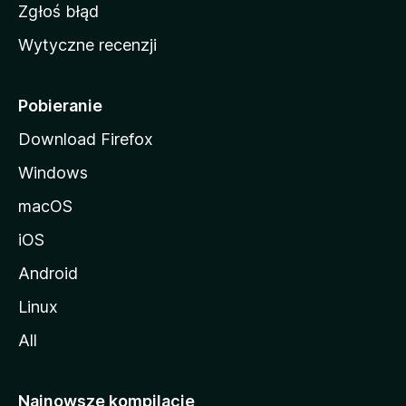
z
Zgłoś błąd
i
Wytyczne recenzji
l
l
i
Pobieranie
Download Firefox
Windows
macOS
iOS
Android
Linux
All
Najnowsze kompilacje