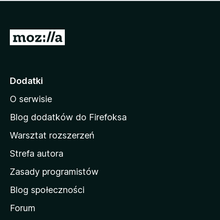
m
c
n
a
z
j
e
e
S
o
s
c
t
z
e
r
c
n
z
o
Dodatki
e
n
o
O serwisie
a
c
d
e
Blog dodatków do Firefoksa
n
o
Warsztat rozszerzeń
m
Strefa autora
o
w
Zasady programistów
a
Blog społeczności
M
o
Forum