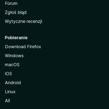
o
Forum
z
Zgłoś błąd
i
Wytyczne recenzji
l
l
i
Pobieranie
Download Firefox
Windows
macOS
iOS
Android
Linux
All