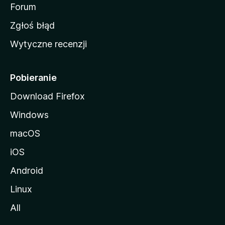
o
Forum
z
Zgłoś błąd
i
Wytyczne recenzji
l
l
i
Pobieranie
Download Firefox
Windows
macOS
iOS
Android
Linux
All