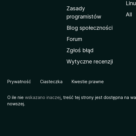
Lin
w
Zasady
a
All
programistów
M
Blog społeczności
o
z
Forum
i
Zgłoś błąd
l
Wytyczne recenzji
l
i
Prywatność
Ciasteczka
Kwestie prawne
O ile nie
wskazano inaczej
, treść tej strony jest dostępna na w
nowszej.