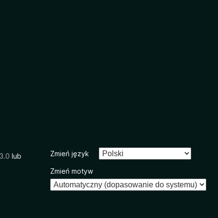
Zmień język
3.0
lub
Zmień motyw