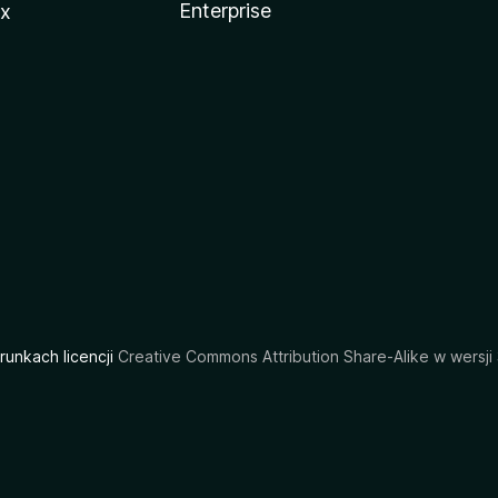
Enterprise
ux
arunkach licencji
Creative Commons Attribution Share-Alike w wersji 