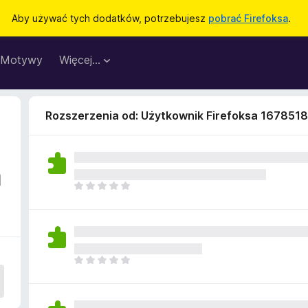
Aby używać tych dodatków, potrzebujesz
pobrać Firefoksa
.
Motywy
Więcej…
Rozszerzenia od: Użytkownik Firefoksa 1678518
a
N
i
e
m
a
j
N
e
i
s
e
z
m