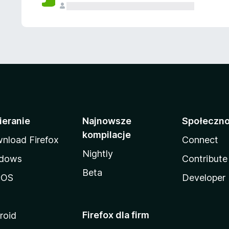
ieranie
Najnowsze
Społeczn
kompilacje
nload Firefox
Connect
Nightly
dows
Contribute
Beta
cOS
Developer
Firefox dla firm
roid