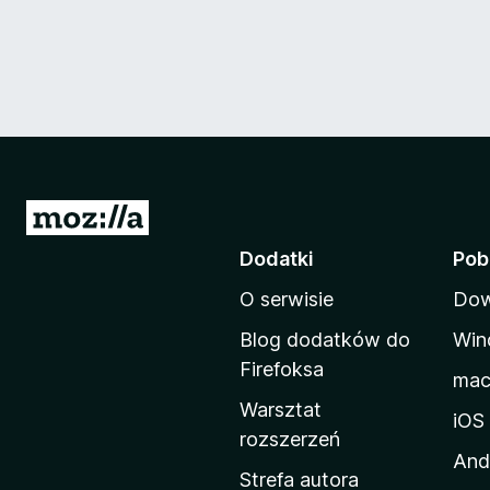
S
t
Dodatki
Pob
r
O serwisie
Dow
o
n
Blog dodatków do
Win
a
Firefoksa
ma
d
Warsztat
o
iOS
rozszerzeń
m
And
o
Strefa autora