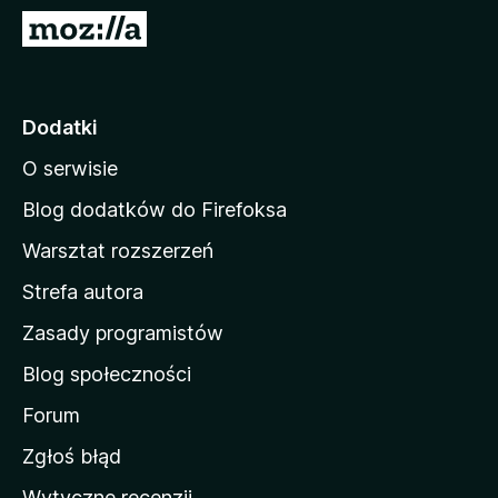
a
S
r
t
k
r
i
o
Dodatki
F
n
i
O serwisie
a
r
d
e
Blog dodatków do Firefoksa
f
o
Warsztat rozszerzeń
o
m
x
Strefa autora
o
w
Zasady programistów
a
Blog społeczności
M
o
Forum
z
Zgłoś błąd
i
Wytyczne recenzji