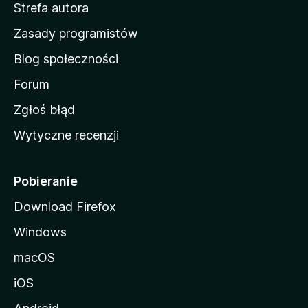
Strefa autora
o
w
Zasady programistów
a
Blog społeczności
M
o
Forum
z
Zgłoś błąd
i
Wytyczne recenzji
l
l
i
Pobieranie
Download Firefox
Windows
macOS
iOS